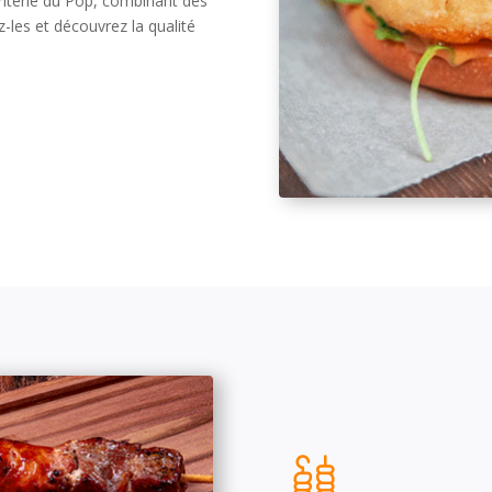
riterie du Pop, combinant des
monnaies.
z-les et découvrez la qualité
Large choix de jeux avec d
Bonus de bienvenue attracti
Support client disponible 24
Systèmes de paiement sécuri
Compatibilité mobile pour j
En conclusion, choisir le bon
améliorer votre expérience de
liste des meilleurs casinos bel
leur sécurité et leur capacité
pareil. En gardant à l’esprit l
en mesure de trouver le casin
besoins de jeu.