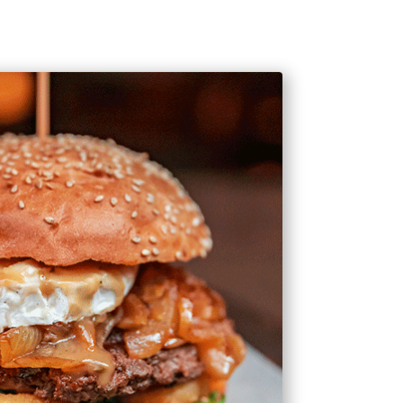
Slots, jeux de table, croupiers en direct
Autorité des Jeux de Belgique
nu speelt voor de spanning of de strategie, deze
h volledig kunnen onderdompelen in de
cial pour les amateurs de casinos en ligne
kende keuze voor iedereen die op zoek is naar
. Avec sa capacité à évoluer et à s'adapter aux
sinos belges offrent une version mobile
in België. Met hun uitgebreide aanbod, sterke
dédiée, permettant aux joueurs de vivre une
rs.
depuis leurs smartphones et tablettes. Ces
 conserver toutes les fonctionnalités de la
s graphismes de haute qualité et des temps de
ancières, la sécurité et la variété des méthodes
. Les meilleurs casinos en ligne de Belgique
curité avancés pour protéger les informations
s joueurs. De plus, ils offrent une gamme
s les cartes de crédit, les portefeuilles
ême des méthodes modernes comme les crypto-