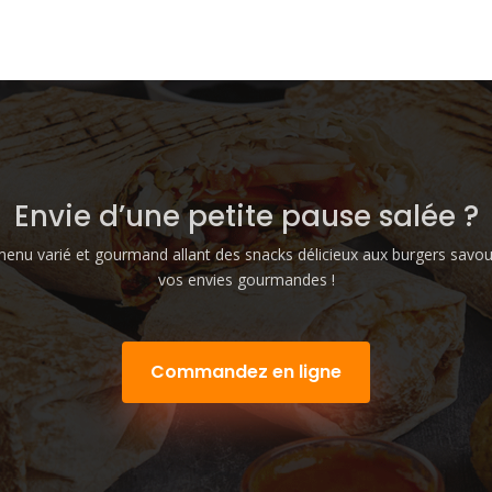
bij Carousel Casino: Een Overzich
Carousel Casino
Cirque en Belgique
aux joueurs une pléthore de c
Les joueurs belges ont accès 
ellen en biedt zowel beginnende als ervaren spelers de kans om spann
ekt
Carousel Casino
de aandacht van zowel nieuwe als ervaren spelers
a culture diversifiée, et le cirque ne fait pas exception. Enraciné pro
ligne, chacune proposant des 
illende inzetten en strategieën. In deze gids bekijken we wat dit cas
ie het onderscheidt van de concurrentie. In deze boeiende digitale a
n enorme opmars gemaakt in België. Deze groei is niet alleen te wij
siques aux innovations modernes. Cette fusion unique attire à la fois le
iefhebbers van dit tijdloze spel. Carousel Casino is een populaire k
ijn uitgebreide spelbibliotheek, variërend van klassieke gokkasten to
ken als entertainmentvorm. Een van de prominente namen in de Belgi
reux du spectacle peuvent découvrir une variété de performances qu
attractives. Dans cet article,
t casino biedt niet alleen klassieke roulettemogelijkheden maar ook
antenservice stelt het spelers in staat om zorgeloos van hun ervaring 
ijke interface, heeft Bwin Casino een sterke reputatie opgebouwd onde
péciale dans le cœur des Belges, rassemblant toutes les génération
casinos en ligne en Belgique,
 de nieuwste videoslots. Dit alles is verpakt in een aantrekkelijke en g
eschrijving
démarquent par leur fiabilité, l
ndien staat Bwin bekend om zijn betrouwbare klantenservice en geava
Beschrijving
ion
exceptionnels.
er dan 1000 spellen, inclusief slots, tafelspellen en live casino.
Beschrijving
Envie d’une petite pause salée ?
Van klassiek Europees tot innovatief live roulett
s internationaux et locaux se produisent ensemble pour des numéros
Parmi les nombreuses options 
rgunningen van gerenommeerde kansspelautoriteiten.
Ruime keuze aan slots, tafelspellen, en live casino-opties.
menu varié et gourmand allant des snacks délicieux aux burgers savour
Intuïtief ontwerp met eenvoudig navigatie
cles se déroulent dans des chapiteaux itinérants à travers toute la Be
Belgique se détachent grâce à
vos envies gourmandes !
 daar speelt
casino carousel
perfect op in. Met een volledig geoptimal
Intuïtieve interface geschikt voor alle type gebruikers.
satisfaction du client. Ces pl
mogelijk om altijd en overal van je favoriete roulettespellen te gen
 en altijd. Of je nu thuis bent of onderweg, de kwaliteit van de speler
cirques belges ont adapté leurs spectacles pour être accessibles sur
mais aussi des bonus généreux
 je onderweg geen concessies hoeft te doen aan kwaliteit of speelgema
enheid. Met gebruik van geavanceerde encryptietechnologie worden al
elers overal en altijd genieten van hun favoriete spellen. De mobiele
eurs billets, de visualiser les horaires et même de profiter de certain
utilisateurs. Découvrez notre
 maakt gebruik van geavanceerde encryptietechnologieën om de veilig
ving kunnen spelen. Daarnaast is er een 24/7 klantenservice beschik
. Spelers hebben toegang tot dezelfde functies als op de desktopversi
cirque plus facile à découvrir pour tous. En matière de paiement, les p
Commandez en ligne
trouwbaar supportteam beschikbaar dat klaar staat om al je vragen s
or Bwin Casino. Het casino gebruikt geavanceerde encryptietechnologie 
pour vous aider à choisir la m
multiples options de paiement, répondant ainsi aux besoins d'une clien
echte ervaring
d zijn. Dit, gecombineerd met een breed scala aan betalingsopties e
ateur satisfaisante et sans stress.
kers.
en
 technologiques.
wser
Caractéristique
orieën.
ang.