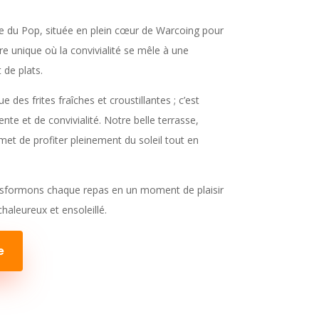
rie du Pop, située en plein cœur de Warcoing pour
ire unique où la convivialité se mêle à une
 de plats.
ue des frites fraîches et croustillantes ; c’est
ente et de convivialité. Notre belle terrasse,
met de profiter pleinement du soleil tout en
ansformons chaque repas en un moment de plaisir
haleureux et ensoleillé.
s Casinos en Ligne en
e
p 10 des Choix
e en Belgique est en pleine croissance, offrant
de Analyse van Bwin