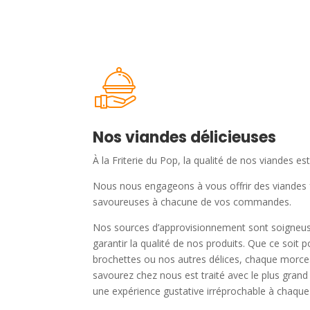
Nos viandes délicieuses
À la Friterie du Pop, la qualité de nos viandes est
Nous nous engageons à vous offrir des viandes f
savoureuses à chacune de vos commandes.
Nos sources d’approvisionnement sont soigneu
garantir la qualité de nos produits. Que ce soit 
brochettes ou nos autres délices, chaque morc
savourez chez nous est traité avec le plus grand 
une expérience gustative irréprochable à chaque 