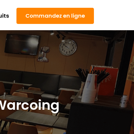
uits
Commandez en ligne
 Warcoing