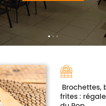
Brochettes, 
frites : régal
du Pop