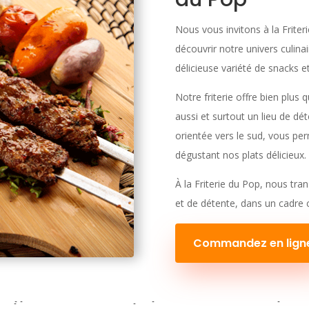
Nous vous invitons à la Frite
découvrir notre univers culina
délicieuse variété de snacks et
Notre friterie offre bien plus q
aussi et surtout un lieu de dét
orientée vers le sud, vous per
dégustant nos plats délicieux.
À la Friterie du Pop, nous tr
et de détente, dans un cadre c
Les Meilleur
Commandez en lign
Belgique : To
Le secteur des casinos en lign
Casino's in België: Een Diepgaan