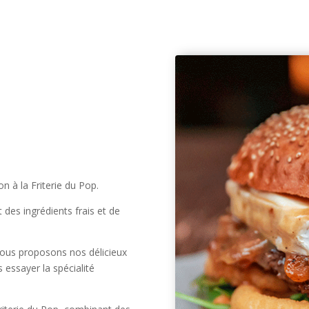
Jeux Disponibles
gen.
.
Licence
nces.
we spelers.
ide en veilige omgeving voor rouletteliefhebbers in Vlaanderen. Of je 
sino een complete en vertrouwenwekkende omgeving waar spelers zic
La mobilité est un facteur cru
en onvergetelijke casino-ervaring.
te balans tussen innovatie en betrouwbaarheid maakt het een uitste
être une forme d'art dynamique intégrée dans la vie culturelle du pays
aujourd’hui. La plupart des ca
ijven online casino's zoals Bwin een populaire keuze voor veel spelers 
nt intemporel pour les amateurs de tous âges.
optimisée ou une application 
 blijft Bwin Casino een topkeuze voor zowel nieuwe als ervaren gokke
expérience fluide et agréable 
applications sont conçues pour
version de bureau, offrant de
chargement rapides.
n à la Friterie du Pop.
En matière de transactions fin
 des ingrédients frais et de
de paiement sont primordiales
utilisent des protocoles de sé
vous proposons nos délicieux
personnelles et financières de
 essayer la spécialité
d’options de paiement, y compri
électroniques, et parfois m