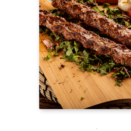
De Opkomst van Online 