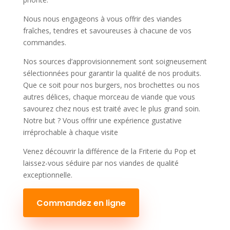
Nous nous engageons à vous offrir des viandes
fraîches, tendres et savoureuses à chacune de vos
commandes.
Nos sources d’approvisionnement sont soigneusement
sélectionnées pour garantir la qualité de nos produits.
Que ce soit pour nos burgers, nos brochettes ou nos
autres délices, chaque morceau de viande que vous
savourez chez nous est traité avec le plus grand soin.
Notre but ? Vous offrir une expérience gustative
irréprochable à chaque visite
Venez découvrir la différence de la Friterie du Pop et
laissez-vous séduire par nos viandes de qualité
exceptionnelle.
Commandez en ligne