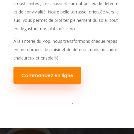
croustillantes ; c’est aussi et surtout un lieu de détente
et de convivialité. Notre belle terrasse, orientée vers le
sud, vous permet de profiter pleinement du soleil tout
en dégustant nos plats délicieux.
À la Friterie du Pop, nous transformons chaque repas
en un moment de plaisir et de détente, dans un cadre
chaleureux et ensoleillé.
Les Meilleurs Casinos
Commandez en ligne
en Ligne en Belgique :
Top 10 des Choix
De Opkomst van Online
De Wereld van Roulette bij
Ontdek de Wereld van
Le Monde Fascinant du
Le secteur des casinos en ligne en Belgique est en
Casino's in België: Een
Carousel Casino: Een
Carousel Casino
Cirque en Belgique
pleine croissance, offrant aux joueurs une pléthore de
Diepgaande Analyse van
Overzicht
In de fascinerende wereld van online gokken, trekt
La Belgique est connue pour sa riche histoire et sa
choix pour des expériences de jeu palpitantes. Les
Bwin Casino
Carousel Casino
de aandacht van zowel nieuwe als
Roulette is een van de meest iconische casinospellen
culture diversifiée, et le cirque ne fait pas exception.