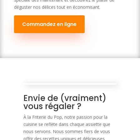
déguster nos délices tout en économisant.
Commandez en ligne
Envie de (vraiment)
vous régaler ?
À la Friterie du Pop, notre passion pour la
cuisine se reflète dans chaque assiette que
nous servons. Nous sommes fiers de vous
offrir des recettes uniques et délicieuses