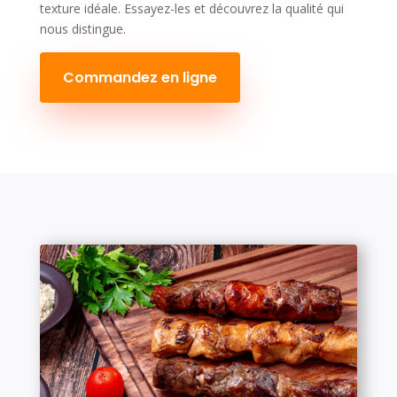
texture idéale. Essayez-les et découvrez la qualité qui
email
nous distingue.
Systèmes de paiement sécurisés avec retrait rapide
des gains
Commandez en ligne
Compatibilité mobile pour jouer n’importe où
En conclusion, choisir le bon casino en ligne en
Belgique peut grandement améliorer votre expérience
de jeu. Les plateformes qui figurent dans notre liste
des meilleurs casinos belges sont toutes reconnues
pour leur fiabilité, leur sécurité et leur capacité à offrir
des moments de divertissement sans pareil. En
gardant à l’esprit les critères mentionnés dans cet
article, vous serez en mesure de trouver le casino qui
répond le mieux à vos attentes et à vos besoins de jeu.