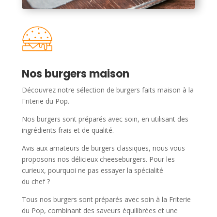
la version de bureau, offrant des graphismes de haute
sans stress.
beveiligd zijn. Dit, gecombineerd met een breed scala
Snelle en veilige transacties
Uitmuntend live casino aanbod
Expérience immersive grâce à des innovations
aan betalingsopties en een betrouwbare
qualité et des temps de chargement rapides.
Bewuste initiatieven voor verantwoord spelen
klantenservice, zorgt voor een veilige en plezierige
technologiques.
Alles in overweging nemend, biedt Carousel Casino een
24/7 klantenservice ondersteuning
En matière de transactions financières, la sécurité et la
gokervaring voor alle gebruikers.
Accès facile via des applications mobiles.
complete en vertrouwenwekkende omgeving waar
Uitgebreid spelaanbod met verschillende
variété des méthodes de paiement sont primordiales.
Variété de genres et de styles de spectacles.
spelers zich volledig kunnen onderdompelen in de
In conclusie, biedt Carousel Casino een uitgebreide en
categorieën.
Les meilleurs casinos en ligne de Belgique utilisent des
Sécurité assurée lors des transactions en ligne.
opwindende wereld van online gokken. De perfecte
veilige omgeving voor rouletteliefhebbers in
Nos burgers maison
Mobiele versie en app voor gemakkelijke toegang.
balans tussen innovatie en betrouwbaarheid maakt het
protocoles de sécurité avancés pour protéger les
Richesse culturelle et historique des performances.
Vlaanderen. Of je nu speelt voor de spanning of de
Veilige betalingsmethoden en snelle uitbetalingen.
een uitstekende keuze voor iedereen die op zoek is
Découvrez notre sélection de burgers faits maison à la
strategie, deze bestemming biedt alles wat je nodig
informations personnelles et financières des joueurs.
naar een eersteklas casino-ervaring.
Uitstekende klantenservice, 24/7 bereikbaar.
Friterie du Pop.
hebt voor een onvergetelijke casino-ervaring.
En conclusion, le cirque en Belgique continue d'être
De plus, ils offrent une gamme d’options de paiement,
Regelmatige promoties en bonussen voor trouwe
une forme d'art dynamique intégrée dans la vie
y compris les cartes de crédit, les portefeuilles
Nos burgers sont préparés avec soin, en utilisant des
culturelle du pays. Avec sa capacité à évoluer et à
spelers.
ingrédients frais et de qualité.
électroniques, et parfois même des méthodes
s'adapter aux nouvelles technologies, il reste un
modernes comme les crypto-monnaies.
divertissement intemporel pour les amateurs de tous
Avis aux amateurs de burgers classiques, nous vous
In het huidige tijdperk van digitale innovatie blijven
âges.
proposons nos délicieux cheeseburgers. Pour les
online casino's zoals Bwin een populaire keuze voor
Large choix de jeux avec des graphismes
curieux, pourquoi ne pas essayer la spécialité
veel spelers in België. Met hun uitgebreide aanbod,
impressionnants
du chef ?
sterke beveiligingsmaatregelen en klantgerichte aanpak
Bonus de bienvenue attractifs et promotions
blijft Bwin Casino een topkeuze voor zowel nieuwe als
Tous nos burgers sont préparés avec soin à la Friterie
régulières
ervaren gokkers.
du Pop, combinant des saveurs équilibrées et une
Support client disponible 24/7 par chat en direct et