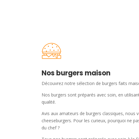
Bewuste initiatieven voor verantwoord spelen
Variété de genres et de styles de spectacles.
Klantenservice altijd beschikbaar
Veilige betalingsmethoden en snelle uitbetalin
24/7 klantenservice ondersteuning
Sécurité assurée lors des transactions en ligne
Uitmuntend live casino aanbod
Uitstekende klantenservice, 24/7 bereikbaar.
Richesse culturelle et historique des performa
Regelmatige promoties en bonussen voor trou
In conclusie, biedt Carousel Casino een uitgebre
Alles in overweging nemend, biedt Carousel Ca
bestemming biedt alles wat je nodig hebt voor e
opwindende wereld van online gokken. De perfec
En conclusion, le cirque en Belgique continue d'
een eersteklas casino-ervaring.
In het huidige tijdperk van digitale innovatie bl
nouvelles technologies, il reste un divertisseme
beveiligingsmaatregelen en klantgerichte aanpak
Nos burgers maison
Découvrez notre sélection de burgers faits maiso
Nos burgers sont préparés avec soin, en utilisant
qualité.
Avis aux amateurs de burgers classiques, nous 
cheeseburgers. Pour les curieux, pourquoi ne pas
du chef ?