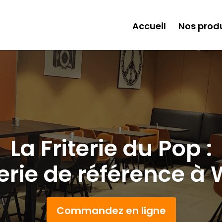
Accueil
Nos prod
La Friterie du Pop :
iterie de référence à
Commandez en ligne