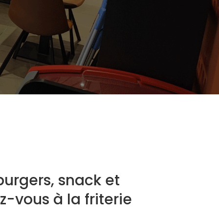
burgers, snack et
ez-vous à la friterie