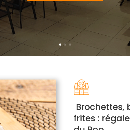
Brochettes, 
frites : régal
du Pop