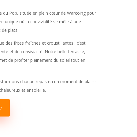
rie du Pop, située en plein cœur de Warcoing pour
ire unique où la convivialité se mêle à une
 de plats.
ue des frites fraîches et croustillantes ; c’est
ente et de convivialité. Notre belle terrasse,
met de profiter pleinement du soleil tout en
ansformons chaque repas en un moment de plaisir
haleureux et ensoleillé.
s Casinos en Ligne en
e
p 10 des Choix
e en Belgique est en pleine croissance, offrant
de Analyse van Bwin