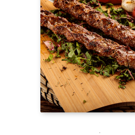
De Opkomst van Online 