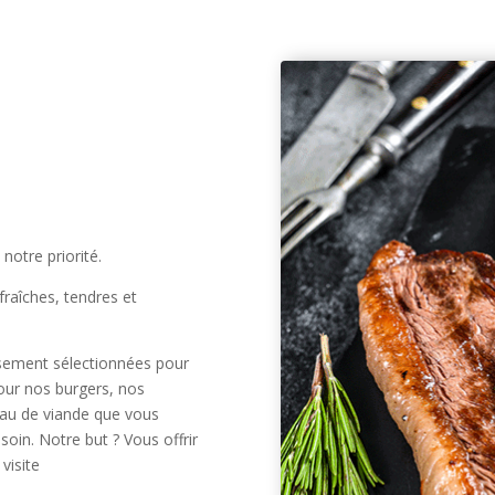
 notre priorité.
raîches, tendres et
sement sélectionnées pour
pour nos burgers, nos
eau de viande que vous
soin. Notre but ? Vous offrir
visite