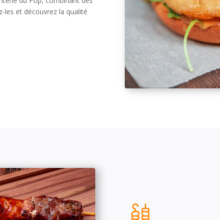
riterie du Pop, combinant des
monnaies.
z-les et découvrez la qualité
Large choix de jeux avec d
Bonus de bienvenue attracti
Support client disponible 24
Systèmes de paiement sécuri
Compatibilité mobile pour j
En conclusion, choisir le bon
améliorer votre expérience de
liste des meilleurs casinos bel
leur sécurité et leur capacité
pareil. En gardant à l’esprit l
en mesure de trouver le casin
besoins de jeu.