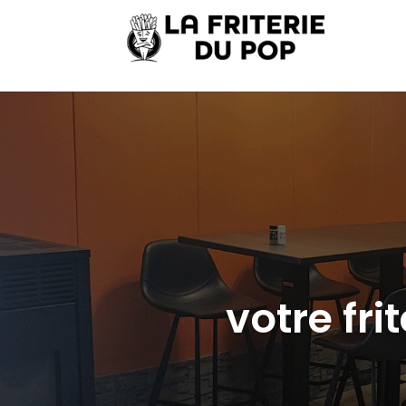
votre fr