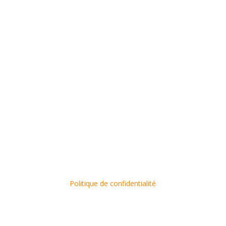
N° d’entreprise
0744 879 925
Politique de confidentialité