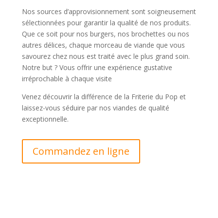
Nos sources d’approvisionnement sont soigneusement
sélectionnées pour garantir la qualité de nos produits.
Que ce soit pour nos burgers, nos brochettes ou nos
autres délices, chaque morceau de viande que vous
savourez chez nous est traité avec le plus grand soin.
Notre but ? Vous offrir une expérience gustative
irréprochable à chaque visite
Venez découvrir la différence de la Friterie du Pop et
laissez-vous séduire par nos viandes de qualité
exceptionnelle.
Commandez en ligne