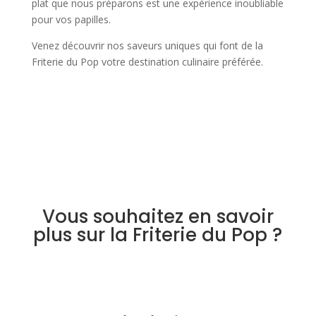
plat que nous préparons est une expérience inoubliable
pour vos papilles.
Venez découvrir nos saveurs uniques qui font de la
Friterie du Pop votre destination culinaire préférée.
Vous souhaitez en savoir
plus sur la Friterie du Pop ?