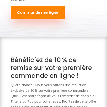
Commandez en ligne
Bénéficiez de 10 % de
remise sur votre première
commande en ligne !
Quelle chance ! Nous vous offrons une réduction
exclusive de 10 % sur votre première commande en
ligne. C’est notre façon de vous remercier de choisir la
Friterie du Pop pour votre repas. Profitez de cette offre
spéciale dès maintenant et découvrez le plaisir de