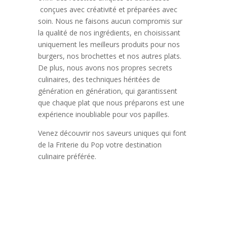
conçues avec créativité et préparées avec
soin. Nous ne faisons aucun compromis sur
la qualité de nos ingrédients, en choisissant
uniquement les meilleurs produits pour nos
burgers, nos brochettes et nos autres plats.
De plus, nous avons nos propres secrets
culinaires, des techniques héritées de
génération en génération, qui garantissent
que chaque plat que nous préparons est une
expérience inoubliable pour vos papilles.
Venez découvrir nos saveurs uniques qui font
de la Friterie du Pop votre destination
culinaire préférée.