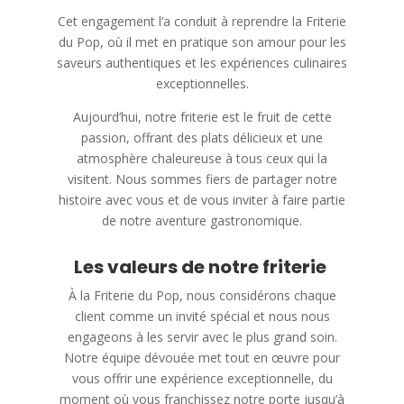
Cet engagement l’a conduit à reprendre la Friterie
du Pop, où il met en pratique son amour pour les
saveurs authentiques et les expériences culinaires
exceptionnelles.
Aujourd’hui, notre friterie est le fruit de cette
passion, offrant des plats délicieux et une
atmosphère chaleureuse à tous ceux qui la
visitent. Nous sommes fiers de partager notre
histoire avec vous et de vous inviter à faire partie
de notre aventure gastronomique.
Les valeurs de notre friterie
À la Friterie du Pop, nous considérons chaque
client comme un invité spécial et nous nous
engageons à les servir avec le plus grand soin.
Notre équipe dévouée met tout en œuvre pour
vous offrir une expérience exceptionnelle, du
moment où vous franchissez notre porte jusqu’à