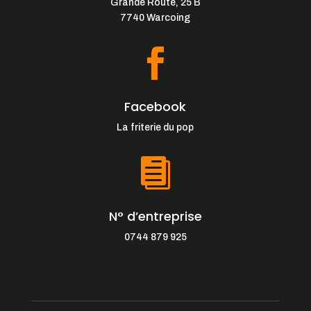
Grande Route, 25 B
7740 Warcoing

Facebook
La friterie du pop

N° d’entreprise
0744 879 925