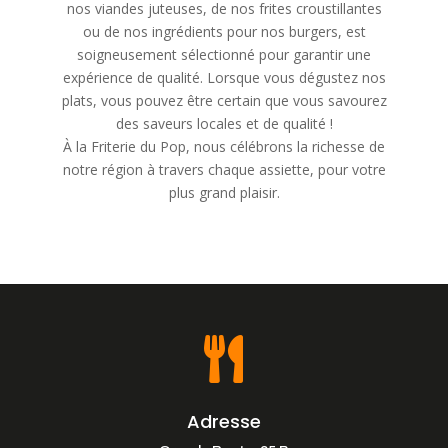
nos viandes juteuses, de nos frites croustillantes
ou de nos ingrédients pour nos burgers, est
soigneusement sélectionné pour garantir une
expérience de qualité. Lorsque vous dégustez nos
plats, vous pouvez être certain que vous savourez
des saveurs locales et de qualité !
À la Friterie du Pop, nous célébrons la richesse de
notre région à travers chaque assiette, pour votre
plus grand plaisir.

Adresse