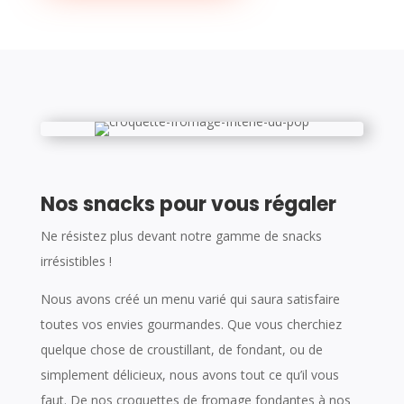
Nos snacks pour vous régaler
Ne résistez plus devant notre gamme de snacks
irrésistibles !
Nous avons créé un menu varié qui saura satisfaire
toutes vos envies gourmandes. Que vous cherchiez
quelque chose de croustillant, de fondant, ou de
simplement délicieux, nous avons tout ce qu’il vous
faut. De nos croquettes de fromage fondantes à nos