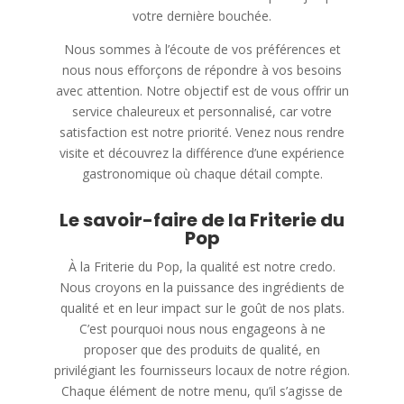
votre dernière bouchée.
Nous sommes à l’écoute de vos préférences et
nous nous efforçons de répondre à vos besoins
avec attention. Notre objectif est de vous offrir un
service chaleureux et personnalisé, car votre
satisfaction est notre priorité. Venez nous rendre
visite et découvrez la différence d’une expérience
gastronomique où chaque détail compte.
Le savoir-faire de la Friterie du
Pop
À la Friterie du Pop, la qualité est notre credo.
Nous croyons en la puissance des ingrédients de
qualité et en leur impact sur le goût de nos plats.
C’est pourquoi nous nous engageons à ne
proposer que des produits de qualité, en
privilégiant les fournisseurs locaux de notre région.
Chaque élément de notre menu, qu’il s’agisse de