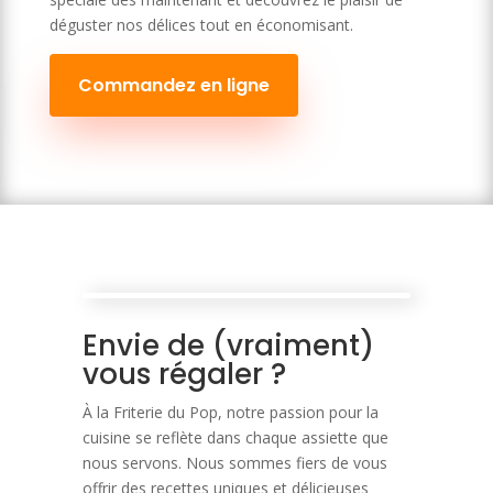
déguster nos délices tout en économisant.
Commandez en ligne
Envie de (vraiment)
vous régaler ?
À la Friterie du Pop, notre passion pour la
cuisine se reflète dans chaque assiette que
nous servons. Nous sommes fiers de vous
offrir des recettes uniques et délicieuses