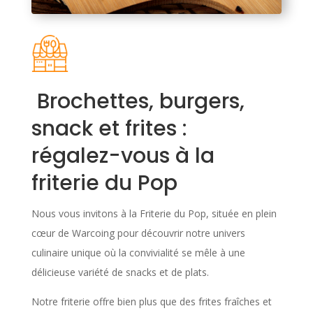
Brochettes, burgers,
snack et frites :
régalez-vous à la
friterie du Pop
Nous vous invitons à la Friterie du Pop, située en plein
cœur de Warcoing pour découvrir notre univers
culinaire unique où la convivialité se mêle à une
délicieuse variété de snacks et de plats.
Notre friterie offre bien plus que des frites fraîches et