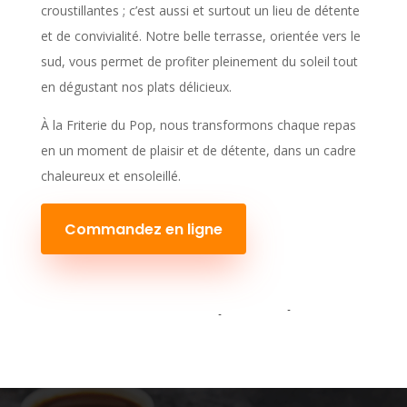
croustillantes ; c’est aussi et surtout un lieu de détente
et de convivialité. Notre belle terrasse, orientée vers le
sud, vous permet de profiter pleinement du soleil tout
en dégustant nos plats délicieux.
À la Friterie du Pop, nous transformons chaque repas
en un moment de plaisir et de détente, dans un cadre
chaleureux et ensoleillé.
Les Meilleurs Casinos
Commandez en ligne
en Ligne en Belgique :
Top 10 des Choix
De Opkomst van Online
De Wereld van Roulette bij
Ontdek de Wereld van
Le Monde Fascinant du
Le secteur des casinos en ligne en Belgique est en
Casino's in België: Een
Carousel Casino: Een
Carousel Casino
Cirque en Belgique
pleine croissance, offrant aux joueurs une pléthore de
Diepgaande Analyse van
Overzicht
In de fascinerende wereld van online gokken, trekt
La Belgique est connue pour sa riche histoire et sa
choix pour des expériences de jeu palpitantes. Les
Bwin Casino
Carousel Casino
de aandacht van zowel nieuwe als
Roulette is een van de meest iconische casinospellen
culture diversifiée, et le cirque ne fait pas exception.