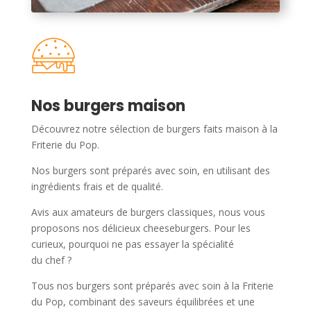
la version de bureau, offrant des graphismes de haute
sans stress.
beveiligd zijn. Dit, gecombineerd met een breed scala
Snelle en veilige transacties
Uitmuntend live casino aanbod
Expérience immersive grâce à des innovations
aan betalingsopties en een betrouwbare
qualité et des temps de chargement rapides.
Bewuste initiatieven voor verantwoord spelen
klantenservice, zorgt voor een veilige en plezierige
technologiques.
Alles in overweging nemend, biedt Carousel Casino een
24/7 klantenservice ondersteuning
En matière de transactions financières, la sécurité et la
gokervaring voor alle gebruikers.
Accès facile via des applications mobiles.
complete en vertrouwenwekkende omgeving waar
Uitgebreid spelaanbod met verschillende
variété des méthodes de paiement sont primordiales.
Variété de genres et de styles de spectacles.
spelers zich volledig kunnen onderdompelen in de
In conclusie, biedt Carousel Casino een uitgebreide en
categorieën.
Les meilleurs casinos en ligne de Belgique utilisent des
Sécurité assurée lors des transactions en ligne.
opwindende wereld van online gokken. De perfecte
veilige omgeving voor rouletteliefhebbers in
Nos burgers maison
Mobiele versie en app voor gemakkelijke toegang.
balans tussen innovatie en betrouwbaarheid maakt het
protocoles de sécurité avancés pour protéger les
Richesse culturelle et historique des performances.
Vlaanderen. Of je nu speelt voor de spanning of de
Veilige betalingsmethoden en snelle uitbetalingen.
een uitstekende keuze voor iedereen die op zoek is
Découvrez notre sélection de burgers faits maison à la
strategie, deze bestemming biedt alles wat je nodig
informations personnelles et financières des joueurs.
naar een eersteklas casino-ervaring.
Uitstekende klantenservice, 24/7 bereikbaar.
Friterie du Pop.
hebt voor een onvergetelijke casino-ervaring.
En conclusion, le cirque en Belgique continue d'être
De plus, ils offrent une gamme d’options de paiement,
Regelmatige promoties en bonussen voor trouwe
une forme d'art dynamique intégrée dans la vie
y compris les cartes de crédit, les portefeuilles
Nos burgers sont préparés avec soin, en utilisant des
culturelle du pays. Avec sa capacité à évoluer et à
spelers.
ingrédients frais et de qualité.
électroniques, et parfois même des méthodes
s'adapter aux nouvelles technologies, il reste un
modernes comme les crypto-monnaies.
divertissement intemporel pour les amateurs de tous
Avis aux amateurs de burgers classiques, nous vous
In het huidige tijdperk van digitale innovatie blijven
âges.
proposons nos délicieux cheeseburgers. Pour les
online casino's zoals Bwin een populaire keuze voor
Large choix de jeux avec des graphismes
curieux, pourquoi ne pas essayer la spécialité
veel spelers in België. Met hun uitgebreide aanbod,
impressionnants
du chef ?
sterke beveiligingsmaatregelen en klantgerichte aanpak
Bonus de bienvenue attractifs et promotions
blijft Bwin Casino een topkeuze voor zowel nieuwe als
Tous nos burgers sont préparés avec soin à la Friterie
régulières
ervaren gokkers.
du Pop, combinant des saveurs équilibrées et une
Support client disponible 24/7 par chat en direct et