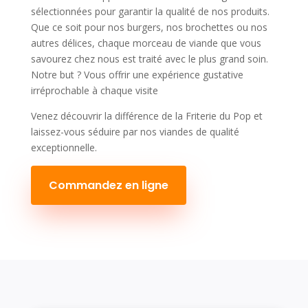
sélectionnées pour garantir la qualité de nos produits.
Que ce soit pour nos burgers, nos brochettes ou nos
autres délices, chaque morceau de viande que vous
savourez chez nous est traité avec le plus grand soin.
Notre but ? Vous offrir une expérience gustative
irréprochable à chaque visite
Venez découvrir la différence de la Friterie du Pop et
laissez-vous séduire par nos viandes de qualité
exceptionnelle.
Commandez en ligne