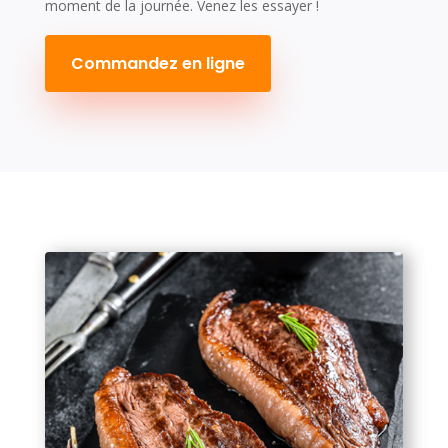
moment de la journée. Venez les essayer !
Commandez en ligne