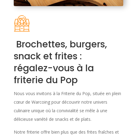
Brochettes, burgers,
snack et frites :
régalez-vous à la
friterie du Pop
Nous vous invitons à la Friterie du Pop, située en plein
cœur de Warcoing pour découvrir notre univers
culinaire unique où la convivialité se mêle à une
délicieuse variété de snacks et de plats.
Notre friterie offre bien plus que des frites fraîches et