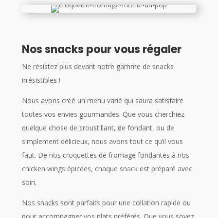
Nos snacks pour vous régaler
Ne résistez plus devant notre gamme de snacks
irrésistibles !
Nous avons créé un menu varié qui saura satisfaire
toutes vos envies gourmandes. Que vous cherchiez
quelque chose de croustillant, de fondant, ou de
simplement délicieux, nous avons tout ce qu’il vous
faut. De nos croquettes de fromage fondantes à nos
chicken wings épicées, chaque snack est préparé avec
soin.
Nos snacks sont parfaits pour une collation rapide ou
pour accompagner vos plats préférés. Que vous soyez