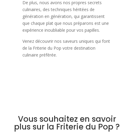
De plus, nous avons nos propres secrets
culinaires, des techniques héritées de
génération en génération, qui garantissent
que chaque plat que nous préparons est une
expérience inoubliable pour vos papilles.
Venez découvrir nos saveurs uniques qui font
de la Friterie du Pop votre destination
culinaire préférée.
Vous souhaitez en savoir
plus sur la Friterie du Pop ?