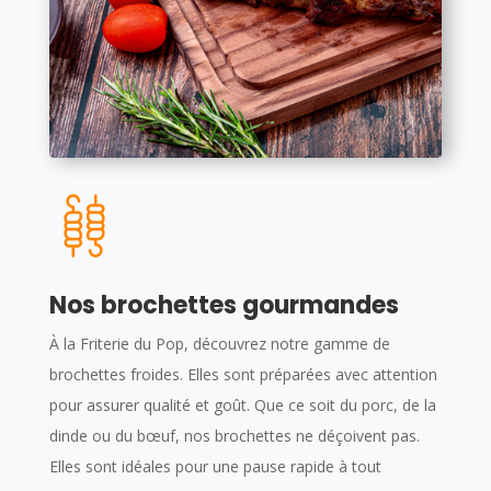
Nos brochettes gourmandes
À la Friterie du Pop, découvrez notre gamme de
brochettes froides. Elles sont préparées avec attention
pour assurer qualité et goût. Que ce soit du porc, de la
dinde ou du bœuf, nos brochettes ne déçoivent pas.
Elles sont idéales pour une pause rapide à tout