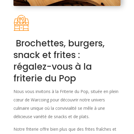
Brochettes, burgers,
snack et frites :
régalez-vous à la
friterie du Pop
Nous vous invitons à la Friterie du Pop, située en plein
cœur de Warcoing pour découvrir notre univers
culinaire unique où la convivialité se mêle à une
délicieuse variété de snacks et de plats.
Notre friterie offre bien plus que des frites fraîches et