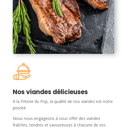
Nos viandes délicieuses
À la Friterie du Pop, la qualité de nos viandes est notre
priorité.
Nous nous engageons à vous offrir des viandes
fraîches, tendres et savoureuses à chacune de vos