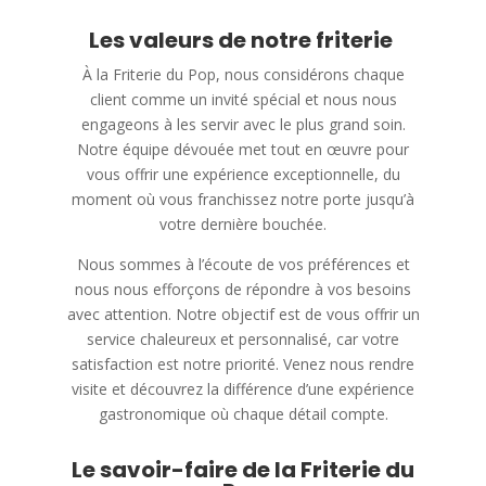
Les valeurs de notre friterie
À la Friterie du Pop, nous considérons chaque
client comme un invité spécial et nous nous
engageons à les servir avec le plus grand soin.
Notre équipe dévouée met tout en œuvre pour
vous offrir une expérience exceptionnelle, du
moment où vous franchissez notre porte jusqu’à
votre dernière bouchée.
Nous sommes à l’écoute de vos préférences et
nous nous efforçons de répondre à vos besoins
avec attention. Notre objectif est de vous offrir un
service chaleureux et personnalisé, car votre
satisfaction est notre priorité. Venez nous rendre
visite et découvrez la différence d’une expérience
gastronomique où chaque détail compte.
Le savoir-faire de la Friterie du