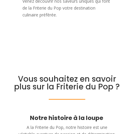
Venez découvrir nos saveurs uniques qui font
de la Friterie du Pop votre destination
culinaire préférée.
Vous souhaitez en savoir
plus sur la Friterie du Pop ?
Notre histoire à la loupe
A la Friterie du Pop, notre histoire est une