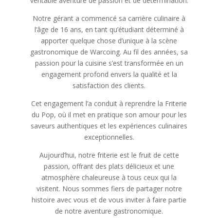
véritable aventure de passion et de détermination.
Notre gérant a commencé sa carrière culinaire à
l’âge de 16 ans, en tant qu’étudiant déterminé à
apporter quelque chose d’unique à la scène
gastronomique de Warcoing. Au fil des années, sa
passion pour la cuisine s’est transformée en un
engagement profond envers la qualité et la
satisfaction des clients.
Cet engagement l’a conduit à reprendre la Friterie
du Pop, où il met en pratique son amour pour les
saveurs authentiques et les expériences culinaires
exceptionnelles.
Aujourd’hui, notre friterie est le fruit de cette
passion, offrant des plats délicieux et une
atmosphère chaleureuse à tous ceux qui la
visitent. Nous sommes fiers de partager notre
histoire avec vous et de vous inviter à faire partie
de notre aventure gastronomique.