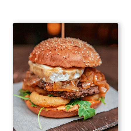
Gebruiksvriendelijke
slots,
option pour vos sessions de jeu.
kansspelautoriteiten.
met eenvoudig
déroulent dans des
interface
Spelaanbod
tafelspellen, en
navigatie
Lieu
chapiteaux itinérants à
live casino-
In onze moderne tijd is mobiliteit essentieel, en daar
travers toute la
Caractéristique
Description
opties.
speelt
casino carousel
perfect op in. Met een volledig
De mobiele versie van Carousel Casino maakt het
Belgique.
geoptimaliseerde mobiele versie van de website
Slots, jeux de table,
mogelijk om altijd en overal van je favoriete
Intuïtieve
Jeux Disponibles
kunnen spelers genieten van hun favoriete spellen
roulettespellen te genieten. Het platform is
Avec l'évolution de la technologie, de nombreux
interface
croupiers en direct
Gebruiksvriendelijkheid
overal en altijd. Of je nu thuis bent of onderweg, de
geoptimaliseerd voor gebruik op zowel smartphones
cirques belges ont adapté leurs spectacles pour être
geschikt voor alle
kwaliteit van de spelervaring blijft constant hoog.
Autorité des Jeux de
als tablets, zodat je onderweg geen concessies hoeft
accessibles sur des plateformes mobiles. Les
type gebruikers.
Licence
Carousel Casino hecht veel waarde aan veiligheid en
te doen aan kwaliteit of speelgemak. Bij Carousel
applications dédiées permettent aux utilisateurs de
Belgique
klanttevredenheid. Met gebruik van geavanceerde
Casino zijn veilige betaling en klantondersteuning van
réserver leurs billets, de visualiser les horaires et même
Met de mobiele versie van Bwin Casino kunnen spelers
encryptietechnologie worden alle transacties en
groot belang. De website maakt gebruik van
de profiter de certaines performances en streaming.
overal en altijd genieten van hun favoriete spellen. De
La mobilité est un facteur crucial pour les amateurs de
gevoelige gegevens beschermd, waardoor spelers in
geavanceerde encryptietechnologieën om de veiligheid
Cette accessibilité accrue a permis d'élargir l'audience,
mobiele website is geoptimaliseerd voor diverse
casinos en ligne aujourd’hui. La plupart des casinos
een veilige omgeving kunnen spelen. Daarnaast is er
van je persoonlijke en financiële gegevens te
rendant le cirque plus facile à découvrir pour tous. En
apparaten, waardoor de speelervaring naadloos is.
belges offrent une version mobile optimisée ou une
een 24/7 klantenservice beschikbaar voor
waarborgen. Bovendien is er een betrouwbaar
matière de paiement, les plateformes numériques
Spelers hebben toegang tot dezelfde functies als op de
ondersteuning, zodat spelers zich nooit alleen voelen.
supportteam beschikbaar dat klaar staat om al je
utilisées par les cirques belges proposent des
application dédiée, permettant aux joueurs de vivre
desktopversie, inclusief live casinospellen en snelle
Uitgebreide spelcategorieën voor elke smaak
vragen snel en efficiënt te beantwoorden.
transactions sécurisées et multiples options de
stortingsopties. Veiligheid is een prioriteit voor Bwin
une expérience fluide et agréable depuis leurs
paiement, répondant ainsi aux besoins d'une clientèle
Innovatieve live dealer-opties voor een levensechte
Casino. Het casino gebruikt geavanceerde
Gebruiksvriendelijke mobiele toegang via browser
smartphones et tablettes. Ces applications sont
diversifiée. Le support client est également réactif,
encryptietechnologie om ervoor te zorgen dat alle
ervaring
Veilige en snelle betalingsopties
conçues pour conserver toutes les fonctionnalités de
assurant une expérience utilisateur satisfaisante et
transacties en persoonlijke gegevens van spelers goed
Regelmatig bijgewerkte promoties en bonussen
Klantenservice altijd beschikbaar