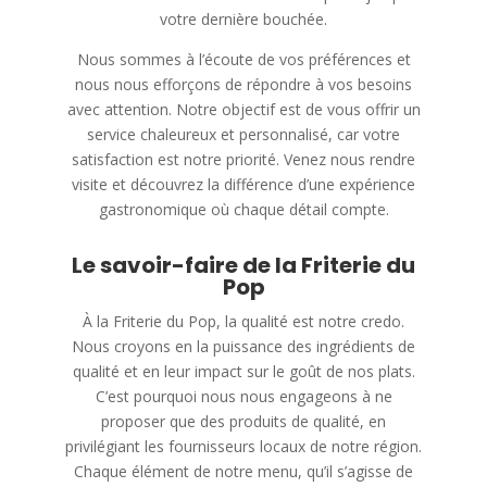
votre dernière bouchée.
Nous sommes à l’écoute de vos préférences et
nous nous efforçons de répondre à vos besoins
avec attention. Notre objectif est de vous offrir un
service chaleureux et personnalisé, car votre
satisfaction est notre priorité. Venez nous rendre
visite et découvrez la différence d’une expérience
gastronomique où chaque détail compte.
Le savoir-faire de la Friterie du
Pop
À la Friterie du Pop, la qualité est notre credo.
Nous croyons en la puissance des ingrédients de
qualité et en leur impact sur le goût de nos plats.
C’est pourquoi nous nous engageons à ne
proposer que des produits de qualité, en
privilégiant les fournisseurs locaux de notre région.
Chaque élément de notre menu, qu’il s’agisse de