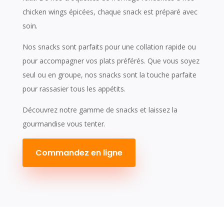
chicken wings épicées, chaque snack est préparé avec
soin.
Nos snacks sont parfaits pour une collation rapide ou
pour accompagner vos plats préférés. Que vous soyez
seul ou en groupe, nos snacks sont la touche parfaite
pour rassasier tous les appétits.
Découvrez notre gamme de snacks et laissez la
gourmandise vous tenter.
Commandez en ligne