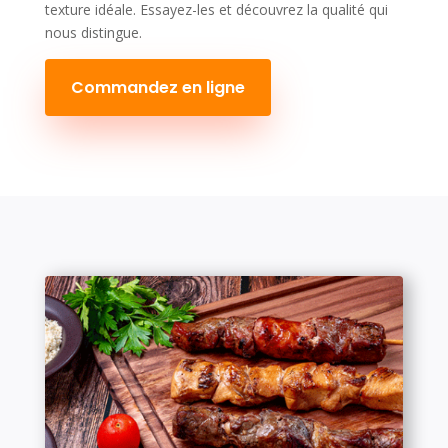
texture idéale. Essayez-les et découvrez la qualité qui
email
nous distingue.
Systèmes de paiement sécurisés avec retrait rapide
des gains
Commandez en ligne
Compatibilité mobile pour jouer n’importe où
En conclusion, choisir le bon casino en ligne en
Belgique peut grandement améliorer votre expérience
de jeu. Les plateformes qui figurent dans notre liste
des meilleurs casinos belges sont toutes reconnues
pour leur fiabilité, leur sécurité et leur capacité à offrir
des moments de divertissement sans pareil. En
gardant à l’esprit les critères mentionnés dans cet
article, vous serez en mesure de trouver le casino qui
répond le mieux à vos attentes et à vos besoins de jeu.