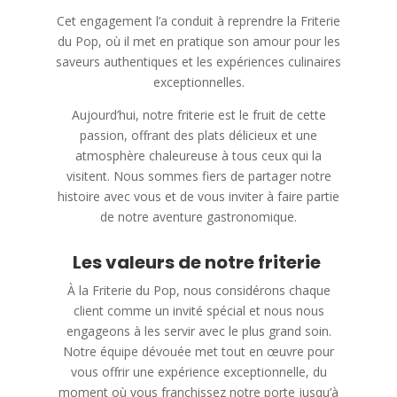
Cet engagement l’a conduit à reprendre la Friterie
du Pop, où il met en pratique son amour pour les
saveurs authentiques et les expériences culinaires
exceptionnelles.
Aujourd’hui, notre friterie est le fruit de cette
passion, offrant des plats délicieux et une
atmosphère chaleureuse à tous ceux qui la
visitent. Nous sommes fiers de partager notre
histoire avec vous et de vous inviter à faire partie
de notre aventure gastronomique.
Les valeurs de notre friterie
À la Friterie du Pop, nous considérons chaque
client comme un invité spécial et nous nous
engageons à les servir avec le plus grand soin.
Notre équipe dévouée met tout en œuvre pour
vous offrir une expérience exceptionnelle, du
moment où vous franchissez notre porte jusqu’à