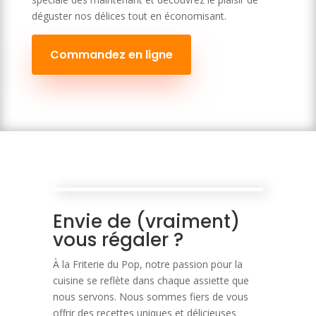
déguster nos délices tout en économisant.
Commandez en ligne
Envie de (vraiment)
vous régaler ?
À la Friterie du Pop, notre passion pour la
cuisine se reflète dans chaque assiette que
nous servons. Nous sommes fiers de vous
offrir des recettes uniques et délicieuses