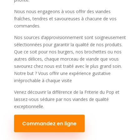
Nous nous engageons à vous offrir des viandes
fraîches, tendres et savoureuses à chacune de vos
commandes.
Nos sources d’approvisionnement sont soigneusement
sélectionnées pour garantir la qualité de nos produits.
Que ce soit pour nos burgers, nos brochettes ou nos
autres délices, chaque morceau de viande que vous
savourez chez nous est traité avec le plus grand soin.
Notre but ? Vous offrir une expérience gustative
irréprochable à chaque visite
Venez découvrir la différence de la Friterie du Pop et
laissez-vous séduire par nos viandes de qualité
exceptionnelle.
Commandez en ligne